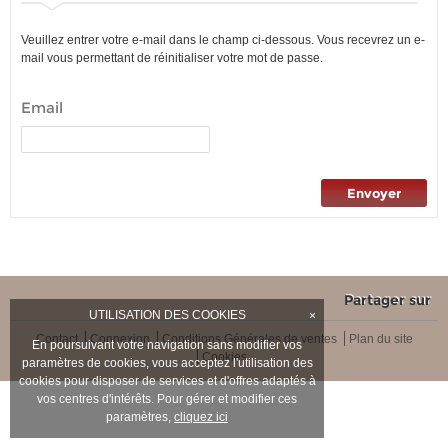
Veuillez entrer votre e-mail dans le champ ci-dessous. Vous recevrez un e-
mail vous permettant de réinitialiser votre mot de passe.
Email
Envoyer
Partager sur
UTILISATION DES COOKIES
×
Contact
Connexion
Conditions Générales de ventes
Plan du site
En poursuivant votre navigation sans modifier vos
Cookies
paramètres de cookies, vous acceptez l'utilisation des
cookies pour disposer de services et d'offres adaptés à
vos centres d'intérêts. Pour gérer et modifier ces
paramètres,
cliquez ici