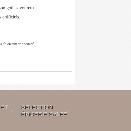
 son goût savoureux.
artificiels.
s de citron concentré.
 ET
SELECTION
ÉPICERIE SALÉE