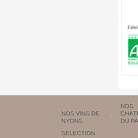
Fabri
NOS
NOS VINS DE
CHAT
NYONS
DU P
SELECTION