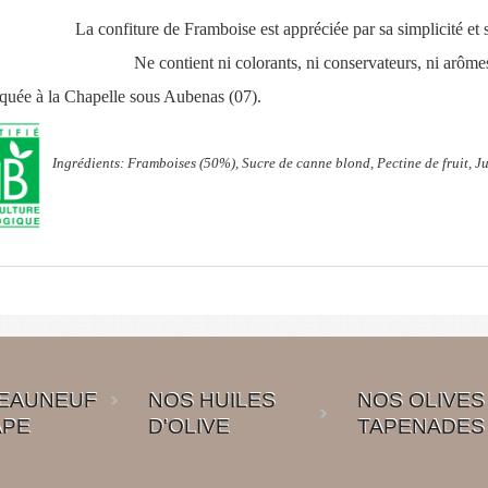
La confiture de Framboise est appréciée par sa simplicité et
Ne contient ni colorants, ni conservateurs, ni arômes 
quée à la Chapelle sous Aubenas (07).
Ingrédients: Framboises (50%), Sucre de canne blond, Pectine de fruit, Ju
EAUNEUF
NOS HUILES
NOS OLIVES
APE
D'OLIVE
TAPENADES