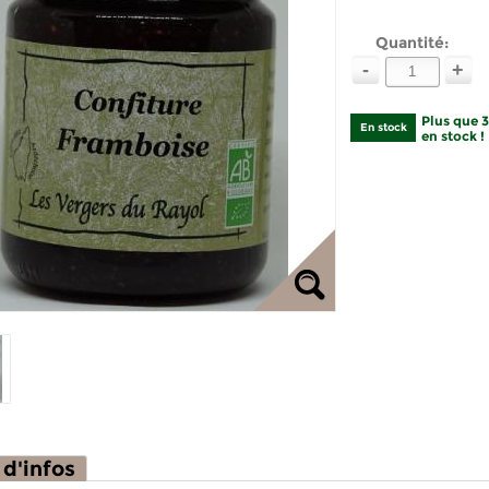
Quantité:
-
+
Plus que 
En stock
en stock !
 d'infos